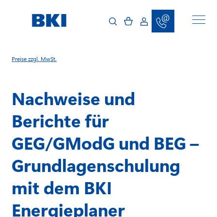
D
i
r
e
k
t
z
u
Preise zzgl. MwSt.
m
I
n
h
Nachweise und
a
l
t
Berichte für
GEG/GModG und BEG –
Grundlagenschulung
mit dem BKI
Energieplaner