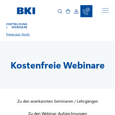
D
i
r
e
k
t
FORTBILDUNG
z
/
WEBINARE
u
m
Preise zzgl. MwSt.
I
n
h
a
l
t
Kostenfreie Webinare
Zu den anerkannten Seminaren / Lehrgängen
Zu den Webinar-Aufzeichnungen