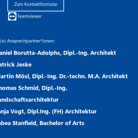
Zum Kontaktformular
Teamviewer
r(e) Ansprechpartner*innen:
aniel Borutta-Adolphs, Dipl.-Ing. Architekt
atrick Jeske
artin Mösl, Dipl.-Ing. Dr.-techn. M.A. Architekt
homas Schmid, Dipl.-Ing.
andschaftsarchitektur
anja Vogt, Dipl.Ing. (FH) Architektur
abea Stanfield, Bachelor of Arts