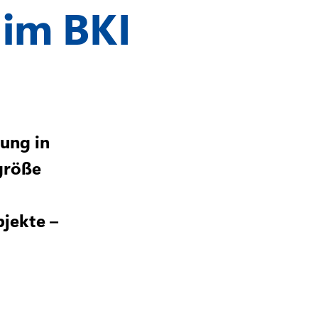
im BKI
sung in
größe
jekte –