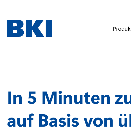
D
i
r
e
k
t
Produk
z
u
m
I
n
h
a
l
t
In 5 Minuten z
auf Basis von ü