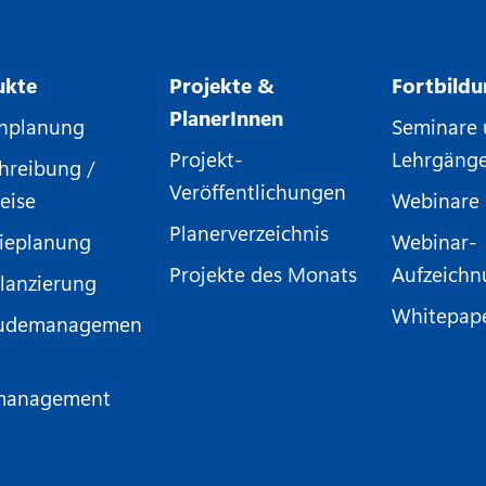
ukte
Projekte &
Fortbild
PlanerInnen
nplanung
Seminare
Projekt-
Lehrgäng
hreibung /
Veröffentlichungen
eise
Webinare
Planerverzeichnis
ieplanung
Webinar-
Projekte des Monats
Aufzeich
lanzierung
Whitepap
udemanagemen
management