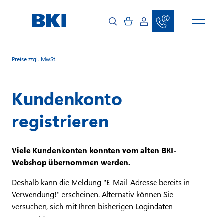
D
i
r
e
k
t
z
u
Preise zzgl. MwSt.
m
I
n
h
Kundenkonto
a
l
t
registrieren
Viele Kundenkonten konnten vom alten BKI-
Webshop übernommen werden.
Deshalb kann die Meldung "E-Mail-Adresse bereits in
Verwendung!" erscheinen. Alternativ können Sie
versuchen, sich mit Ihren bisherigen Logindaten