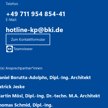
Telefon:
+49 711 954 854-41
E-Mail:
hotline-kp@bki.de
Zum Kontaktformular
Teamviewer
r(e) Ansprechpartner*innen:
aniel Borutta-Adolphs, Dipl.-Ing. Architekt
atrick Jeske
artin Mösl, Dipl.-Ing. Dr.-techn. M.A. Architekt
homas Schmid, Dipl.-Ing.