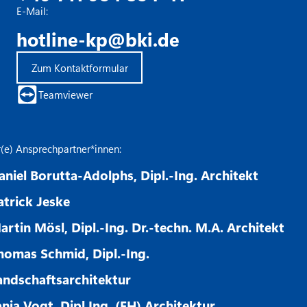
E-Mail:
hotline-kp@bki.de
Zum Kontaktformular
Teamviewer
r(e) Ansprechpartner*innen:
aniel Borutta-Adolphs, Dipl.-Ing. Architekt
atrick Jeske
artin Mösl, Dipl.-Ing. Dr.-techn. M.A. Architekt
homas Schmid, Dipl.-Ing.
andschaftsarchitektur
anja Vogt, Dipl.Ing. (FH) Architektur