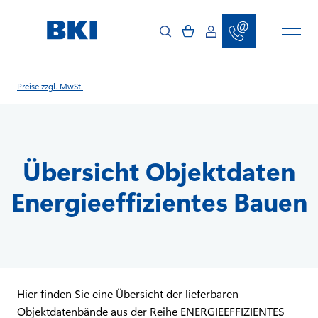
D
i
r
e
k
t
z
u
Preise zzgl. MwSt.
m
I
n
h
a
l
Übersicht Objektdaten
t
Energieeffizientes Bauen
Hier finden Sie eine Übersicht der lieferbaren
Objektdatenbände aus der Reihe ENERGIEEFFIZIENTES