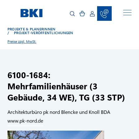
D
i
r
e
k
t
PROJEKTE & PLANERINNEN
z
/
PROJEKT-VERÖFFENTLICHUNGEN
u
m
Preise zzgl. MwSt.
I
n
h
a
l
t
6100-1684:
Mehrfamilienhäuser (3
Gebäude, 34 WE), TG (33 STP)
Architekturbüro pk nord Blencke und Knoll BDA
www.pk-nord.de