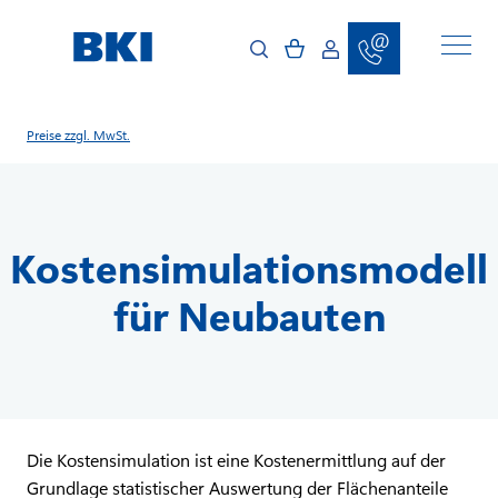
D
i
r
e
k
t
z
u
Preise zzgl. MwSt.
m
I
n
h
a
l
Kostensimulationsmodell
t
für Neubauten
Die Kostensimulation ist eine Kostenermittlung auf der
Grundlage statistischer Auswertung der Flächenanteile