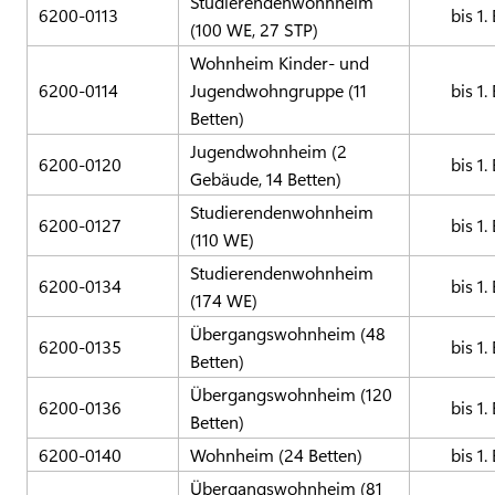
Studierendenwohnheim
6200-0113
bis 1.
(100 WE, 27 STP)
Wohnheim Kinder- und
6200-0114
Jugendwohngruppe (11
bis 1.
Betten)
Jugendwohnheim (2
6200-0120
bis 1.
Gebäude, 14 Betten)
Studierendenwohnheim
6200-0127
bis 1.
(110 WE)
Studierendenwohnheim
6200-0134
bis 1.
(174 WE)
Übergangswohnheim (48
6200-0135
bis 1.
Betten)
Übergangswohnheim (120
6200-0136
bis 1.
Betten)
6200-0140
Wohnheim (24 Betten)
bis 1.
Übergangswohnheim (81