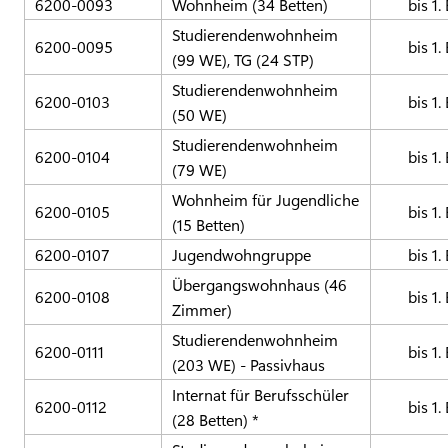
6200-0093
Wohnheim (34 Betten)
bis 1.
Studierendenwohnheim
6200-0095
bis 1.
(99 WE), TG (24 STP)
Studierendenwohnheim
6200-0103
bis 1.
(50 WE)
Studierendenwohnheim
6200-0104
bis 1.
(79 WE)
Wohnheim für Jugendliche
6200-0105
bis 1.
(15 Betten)
6200-0107
Jugendwohngruppe
bis 1.
Übergangswohnhaus (46
6200-0108
bis 1.
Zimmer)
Studierendenwohnheim
6200-0111
bis 1.
(203 WE) - Passivhaus
Internat für Berufsschüler
6200-0112
bis 1.
(28 Betten) *