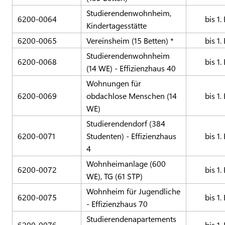
Studierendenwohnheim,
6200-0064
bis 1.
Kindertagesstätte
6200-0065
Vereinsheim (15 Betten) *
bis 1.
Studierendenwohnheim
6200-0068
bis 1.
(14 WE) - Effizienzhaus 40
Wohnungen für
6200-0069
obdachlose Menschen (14
bis 1.
WE)
Studierendendorf (384
6200-0071
Studenten) - Effizienzhaus
bis 1.
4
Wohnheimanlage (600
6200-0072
bis 1.
WE), TG (61 STP)
Wohnheim für Jugendliche
6200-0075
bis 1.
- Effizienzhaus 70
Studierendenapartements
6200-0076
bis 1.