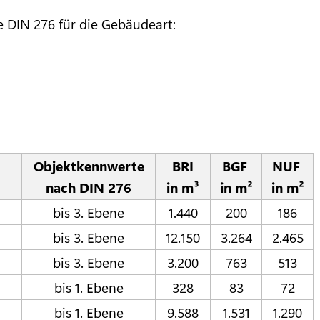
e DIN 276 für die Gebäudeart:
Objektkennwerte
BRI
BGF
NUF
nach DIN 276
in m³
in m²
in m²
bis 3. Ebene
1.440
200
186
bis 3. Ebene
12.150
3.264
2.465
bis 3. Ebene
3.200
763
513
bis 1. Ebene
328
83
72
bis 1. Ebene
9.588
1.531
1.290