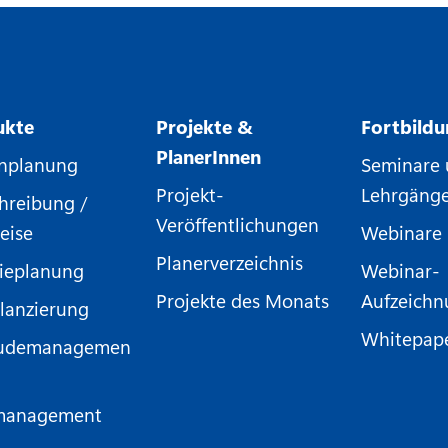
ukte
Projekte &
Fortbild
PlanerInnen
nplanung
Seminare
Projekt-
Lehrgäng
hreibung /
Veröffentlichungen
eise
Webinare
Planerverzeichnis
ieplanung
Webinar-
Projekte des Monats
Aufzeich
lanzierung
Whitepap
udemanagemen
management