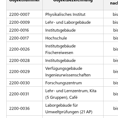
nac
2200-0007
Physikalisches Institut
bi
2200-0009
Lehr- und Laborgebäude
bi
2200-0016
Institutsgebäude
bi
2200-0017
Hochschule
bi
Institutsgebäude
2200-0026
bi
Fischereiwesen
2200-0028
Institutsgebäude
bi
Verfügungsgebäude
2200-0029
bi
Ingenieurwissenschaften
2200-0030
Forschungszentrum
bi
Lehr- und Lernzentrum, Kita
2200-0031
bi
(5 Gruppen), Café
Laborgebäude für
2200-0036
bi
Umweltprüfungen (21 AP)