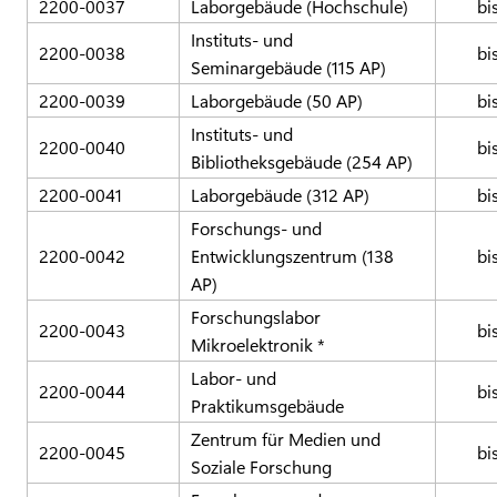
2200-0037
Laborgebäude (Hochschule)
bi
Instituts- und
2200-0038
bi
Seminargebäude (115 AP)
2200-0039
Laborgebäude (50 AP)
bi
Instituts- und
2200-0040
bi
Bibliotheksgebäude (254 AP)
2200-0041
Laborgebäude (312 AP)
bi
Forschungs- und
2200-0042
Entwicklungszentrum (138
bi
AP)
Forschungslabor
2200-0043
bi
Mikroelektronik *
Labor- und
2200-0044
bi
Praktikumsgebäude
Zentrum für Medien und
2200-0045
bi
Soziale Forschung