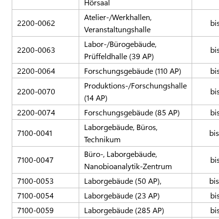
Hörsaal
Atelier-/Werkhallen,
2200-0062
bi
Veranstaltungshalle
Labor-/Bürogebäude,
2200-0063
bi
Prüffeldhalle (39 AP)
2200-0064
Forschungsgebäude (110 AP)
bi
Produktions-/Forschungshalle
2200-0070
bi
(14 AP)
2200-0074
Forschungsgebäude (85 AP)
bi
Laborgebäude, Büros,
7100-0041
bi
Technikum
Büro-, Laborgebäude,
7100-0047
bi
Nanobioanalytik-Zentrum
7100-0053
Laborgebäude (50 AP),
bi
7100-0054
Laborgebäude (23 AP)
bi
7100-0059
Laborgebäude (285 AP)
bi