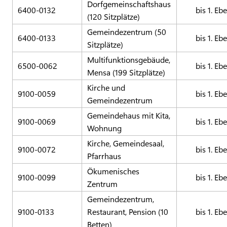
Dorfgemeinschaftshaus
6400-0132
bis 1. Eb
(120 Sitzplätze)
Gemeindezentrum (50
6400-0133
bis 1. Eb
Sitzplätze)
Multifunktionsgebäude,
6500-0062
bis 1. Eb
Mensa (199 Sitzplätze)
Kirche und
9100-0059
bis 1. Eb
Gemeindezentrum
Gemeindehaus mit Kita,
9100-0069
bis 1. Eb
Wohnung
Kirche, Gemeindesaal,
9100-0072
bis 1. Eb
Pfarrhaus
Ökumenisches
9100-0099
bis 1. Eb
Zentrum
Gemeindezentrum,
9100-0133
Restaurant, Pension (10
bis 1. Eb
Betten)