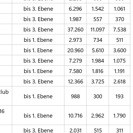
bis 3. Ebene
6.296
1.542
1.061
bis 3. Ebene
1.987
557
370
bis 3. Ebene
37.260
11.097
7.538
bis 1. Ebene
2.973
734
511
bis 1. Ebene
20.960
5.610
3.600
bis 3. Ebene
7.279
1.984
1.075
bis 1. Ebene
7.580
1.816
1.191
bis 3. Ebene
12.366
3.725
2.618
club
bis 1. Ebene
988
300
193
16
bis 1. Ebene
10.716
2.962
1.790
bis 3. Ebene
2.031
515
311