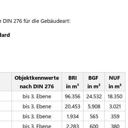
e DIN 276 für die Gebäudeart:
dard
Objektkennwerte
BRI
BGF
NUF
nach DIN 276
in m³
in m²
in m²
bis 3. Ebene
96.356
24.532
18.350
bis 3. Ebene
20.453
5.908
3.021
bis 3. Ebene
1.934
565
359
bis 3. Ebene
2.283
600
380