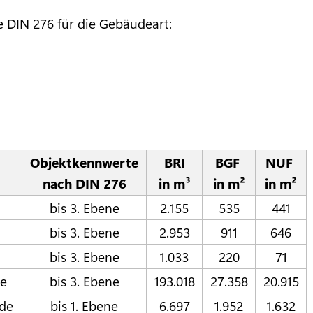
e DIN 276 für die Gebäudeart:
Objektkennwerte
BRI
BGF
NUF
nach DIN 276
in m³
in m²
in m²
bis 3. Ebene
2.155
535
441
bis 3. Ebene
2.953
911
646
bis 3. Ebene
1.033
220
71
de
bis 3. Ebene
193.018
27.358
20.915
ude
bis 1. Ebene
6.697
1.952
1.632