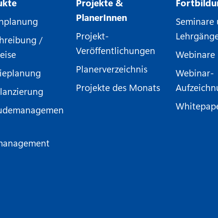
ukte
Projekte &
Fortbild
PlanerInnen
nplanung
Seminare
Projekt-
Lehrgäng
hreibung /
Veröffentlichungen
eise
Webinare
Planerverzeichnis
ieplanung
Webinar-
Projekte des Monats
Aufzeich
lanzierung
Whitepap
udemanagemen
management