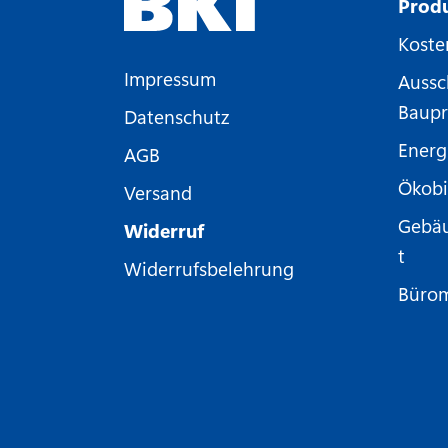
Prod
Koste
Impressum
Aussc
Baupr
Datenschutz
Energ
AGB
Ökobi
Versand
Gebä
Widerruf
t
Widerrufsbelehrung
Büro