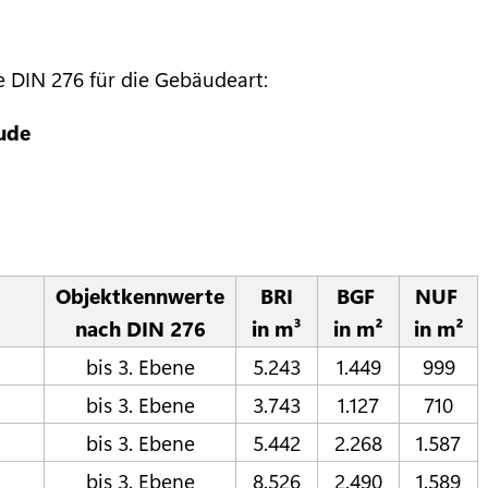
e DIN 276 für die Gebäudeart:
ude
Objektkennwerte
BRI
BGF
NUF
nach DIN 276
in m³
in m²
in m²
bis 3. Ebene
5.243
1.449
999
bis 3. Ebene
3.743
1.127
710
bis 3. Ebene
5.442
2.268
1.587
bis 3. Ebene
8.526
2.490
1.589