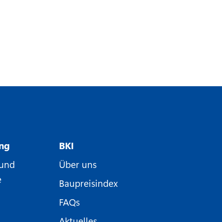
ung
BKI
 und
Über uns
e
Baupreisindex
FAQs
Aktuelles