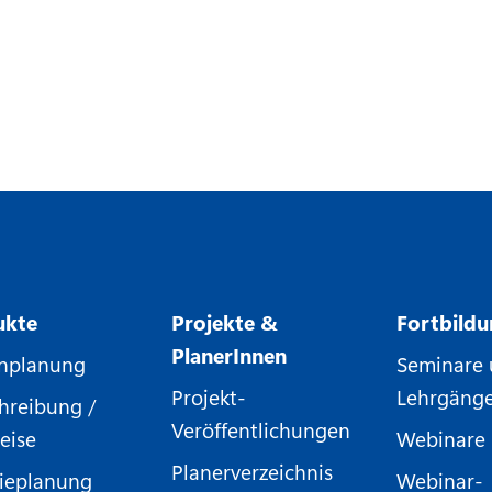
ukte
Projekte &
Fortbild
PlanerInnen
nplanung
Seminare
Projekt-
Lehrgäng
hreibung /
Veröffentlichungen
eise
Webinare
Planerverzeichnis
ieplanung
Webinar-