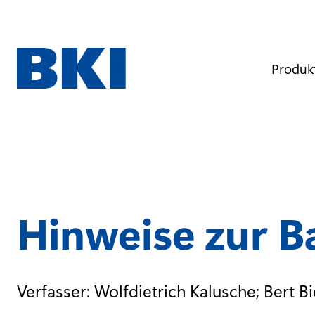
D
i
r
e
k
t
Produk
z
u
m
I
n
h
a
l
t
Hinweise zur 
Verfasser: Wolfdietrich Kalusche; Bert Bi