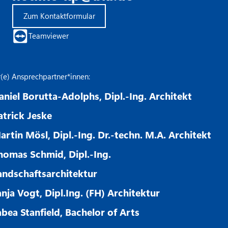
Zum Kontaktformular
Teamviewer
r(e) Ansprechpartner*innen:
aniel Borutta-Adolphs, Dipl.-Ing. Architekt
atrick Jeske
artin Mösl, Dipl.-Ing. Dr.-techn. M.A. Architekt
homas Schmid, Dipl.-Ing.
andschaftsarchitektur
anja Vogt, Dipl.Ing. (FH) Architektur
abea Stanfield, Bachelor of Arts