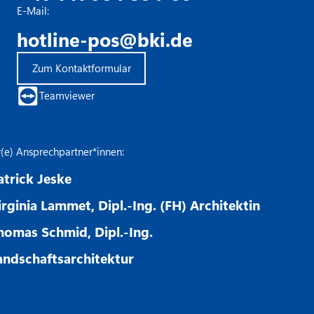
E-Mail:
hotline-pos@bki.de
Zum Kontaktformular
Teamviewer
r(e) Ansprechpartner*innen:
atrick Jeske
irginia Lammet, Dipl.-Ing. (FH) Architektin
homas Schmid, Dipl.-Ing.
andschaftsarchitektur